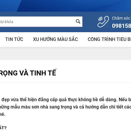
Chăm sóc
09815
TIN TỨC
XU HƯỚNG MÀU SẮC
CÔNG TRÌNH TIÊU B
RỌNG VÀ TINH TẾ
 đẹp vừa thể hiện đẳng cấp quả thực không hề dễ dàng. Nếu 
ững mẫu màu sơn nhà sang trọng và cả hướng dẫn chi tiết cá
hé.
ẤT?