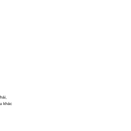
hái,
àu khác