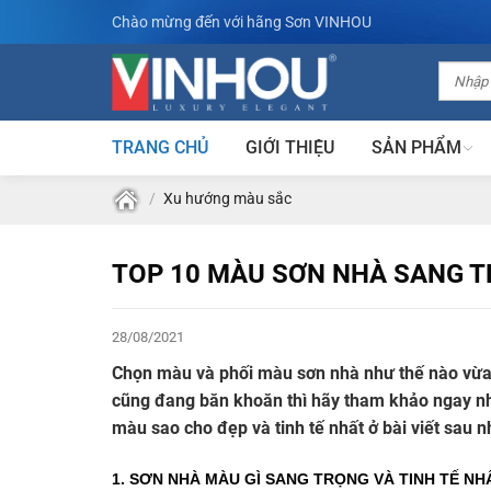
Skip
Chào mừng đến với hãng Sơn VINHOU
to
content
TRANG CHỦ
GIỚI THIỆU
SẢN PHẨM
/
Xu hướng màu sắc
TOP 10 MÀU SƠN NHÀ SANG T
28/08/2021
Chọn màu và phối màu sơn nhà như thế nào vừa
cũng đang băn khoăn thì hãy tham khảo ngay nh
màu sao cho đẹp và tinh tế nhất ở bài viết sau n
1. SƠN NHÀ MÀU GÌ SANG TRỌNG VÀ TINH TẾ NH