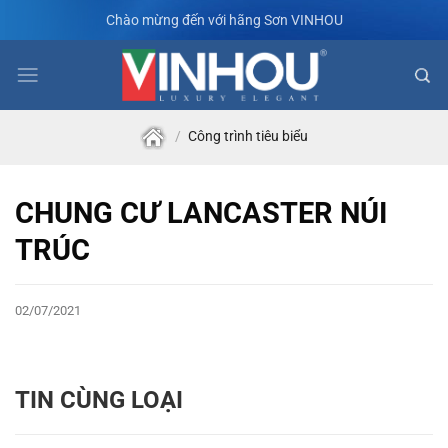
Skip
Chào mừng đến với hãng Sơn VINHOU
to
content
/
Công trình tiêu biểu
CHUNG CƯ LANCASTER NÚI
TRÚC
02/07/2021
TIN CÙNG LOẠI