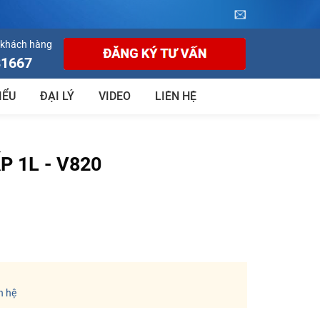
 khách hàng
81667
IỂU
ĐẠI LÝ
VIDEO
LIÊN HỆ
 1L - V820
n hệ