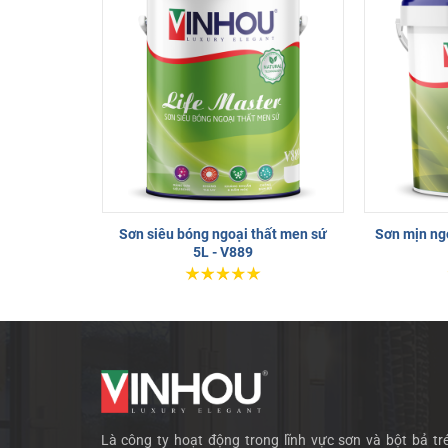
Sơn siêu bóng ngoại thất men sứ
Sơn mịn ngo
5L - V889
Là công ty hoạt động trong lĩnh vực sơn và bột bả tré